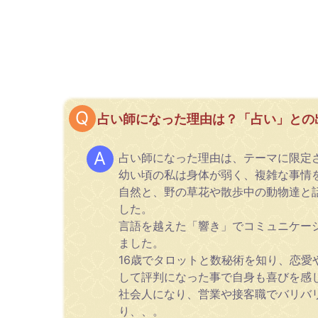
占い師になった理由は？「占い」との
占い師になった理由は、テーマに限定
幼い頃の私は身体が弱く、複雑な事情
自然と、野の草花や散歩中の動物達と
した。
言語を越えた「響き」でコミュニケー
ました。
16歳でタロットと数秘術を知り、恋
して評判になった事で自身も喜びを感
社会人になり、営業や接客職でバリバ
り、、。