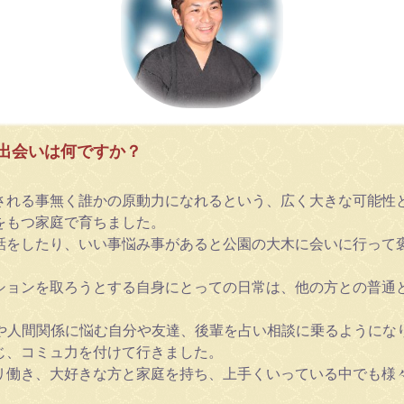
出会いは何ですか？
される事無く誰かの原動力になれるという、広く大きな可能性
をもつ家庭で育ちました。
話をしたり、いい事悩み事があると公園の大木に会いに行って
ションを取ろうとする自身にとっての日常は、他の方との普通
愛や人間関係に悩む自分や友達、後輩を占い相談に乗るようにな
じ、コミュ力を付けて行きました。
リ働き、大好きな方と家庭を持ち、上手くいっている中でも様