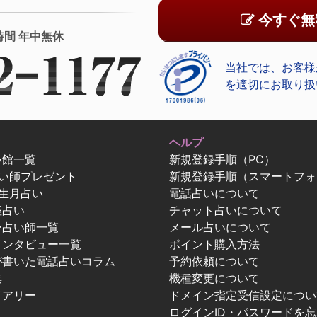
今すぐ無
時間 年中無休
当社では、お客様
を適切にお取り扱
ヘルプ
い館一覧
新規登録手順（PC）
占い師プレゼント
新規登録手順（スマートフォ
生月占い
電話占いについて
座占い
チャット占いについて
ー占い師一覧
メール占いについて
インタビュー一覧
ポイント購入方法
が書いた電話占いコラム
予約依頼について
集
機種変更について
イアリー
ドメイン指定受信設定につい
ログインID・パスワードを