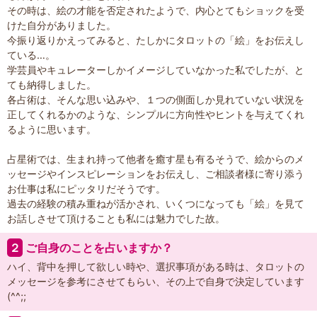
その時は、絵の才能を否定されたようで、内心とてもショックを受
けた自分がありました。
今振り返りかえってみると、たしかにタロットの「絵」をお伝えし
ている…。
学芸員やキュレーターしかイメージしていなかった私でしたが、と
ても納得しました。
各占術は、そんな思い込みや、１つの側面しか見れていない状況を
正してくれるかのような、シンプルに方向性やヒントを与えてくれ
るように思います。
占星術では、生まれ持って他者を癒す星も有るそうで、絵からのメ
ッセージやインスピレーションをお伝えし、ご相談者様に寄り添う
お仕事は私にピッタリだそうです。
過去の経験の積み重ねが活かされ、いくつになっても「絵」を見て
お話しさせて頂けることも私には魅力でした故。
２
ご自身のことを占いますか？
ハイ、背中を押して欲しい時や、選択事項がある時は、タロットの
メッセージを参考にさせてもらい、その上で自身で決定しています
(^^;;