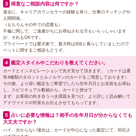
３
得意なご相談内容は何ですか？
過去に、キャリアカウンセラーの経験も有り、仕事のマッチングや
人間関係。
（もちろんその中での恋愛も）
不倫に関して、ご遠慮がちにお尋ねされる方もいらっしゃいます
が、それもOKです。
プライベートでは愛犬家で、最大時は6頭と暮らしていましたので
ペットに関するご相談もどうぞ。
４
鑑定スタイルやこだわりを教えてください。
カードとインスピレーションで先ず見せて頂きます。（カードは通
常4種類のタロットとルノルマンのカードをご用意しております）
その後、より深い鑑定をご希望でしたら生年月日とお名前をお尋ね
し、スピリチュアル数秘から、カードと併せて
まず、お客様の向き合うべき課題を見つけ、より詳しく読み解いて
アドヴァイスや対策をお伝えさせてもらってます。
５
占いに必要な情報は？相手の生年月日が分からなくても
大丈夫ですか？
ハイ、分からない場合は、カードが中心になった鑑定にて、対応さ