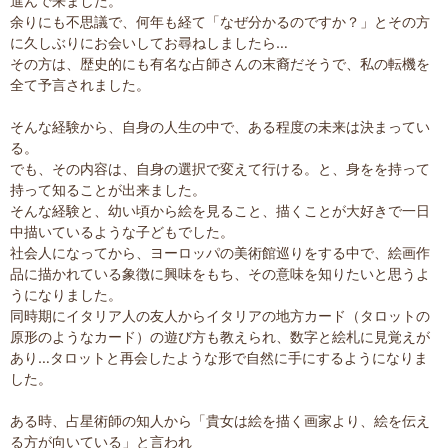
進んで来ました。
余りにも不思議で、何年も経て「なぜ分かるのですか？」とその方
に久しぶりにお会いしてお尋ねしましたら…
その方は、歴史的にも有名な占師さんの末裔だそうで、私の転機を
全て予言されました。
そんな経験から、自身の人生の中で、ある程度の未来は決まってい
る。
でも、その内容は、自身の選択で変えて行ける。と、身をを持って
持って知ることが出来ました。
そんな経験と、幼い頃から絵を見ること、描くことが大好きで一日
中描いているような子どもでした。
社会人になってから、ヨーロッパの美術館巡りをする中で、絵画作
品に描かれている象徴に興味をもち、その意味を知りたいと思うよ
うになりました。
同時期にイタリア人の友人からイタリアの地方カード（タロットの
原形のようなカード）の遊び方も教えられ、数字と絵札に見覚えが
あり…タロットと再会したような形で自然に手にするようになりま
した。
ある時、占星術師の知人から「貴女は絵を描く画家より、絵を伝え
る方が向いている」と言われ