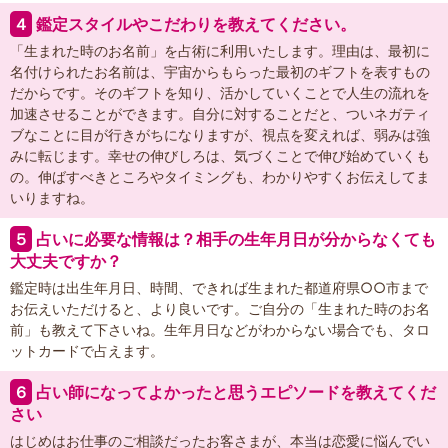
４
鑑定スタイルやこだわりを教えてください。
「生まれた時のお名前」を占術に利用いたします。理由は、最初に
名付けられたお名前は、宇宙からもらった最初のギフトを表すもの
だからです。そのギフトを知り、活かしていくことで人生の流れを
加速させることができます。自分に対することだと、ついネガティ
ブなことに目が行きがちになりますが、視点を変えれば、弱みは強
みに転じます。幸せの伸びしろは、気づくことで伸び始めていくも
の。伸ばすべきところやタイミングも、わかりやすくお伝えしてま
いりますね。
５
占いに必要な情報は？相手の生年月日が分からなくても
大丈夫ですか？
鑑定時は出生年月日、時間、できれば生まれた都道府県○○市まで
お伝えいただけると、より良いです。ご自分の「生まれた時のお名
前」も教えて下さいね。生年月日などがわからない場合でも、タロ
ットカードで占えます。
６
占い師になってよかったと思うエピソードを教えてくだ
さい
はじめはお仕事のご相談だったお客さまが、本当は恋愛に悩んでい