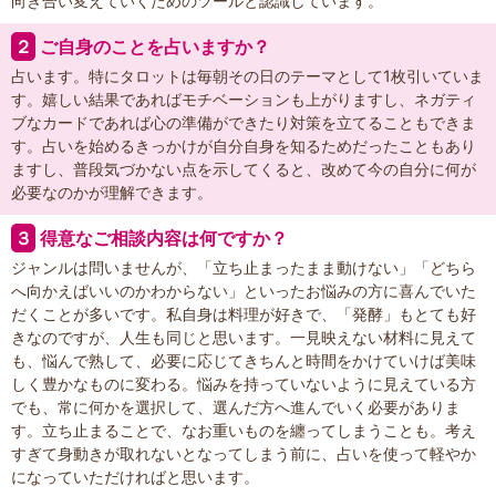
向き合い変えていくためのツールと認識しています。
２
ご自身のことを占いますか？
占います。特にタロットは毎朝その日のテーマとして1枚引いていま
す。嬉しい結果であればモチベーションも上がりますし、ネガティ
ブなカードであれば心の準備ができたり対策を立てることもできま
す。占いを始めるきっかけが自分自身を知るためだったこともあり
ますし、普段気づかない点を示してくると、改めて今の自分に何が
必要なのかが理解できます。
３
得意なご相談内容は何ですか？
ジャンルは問いませんが、「立ち止まったまま動けない」「どちら
へ向かえばいいのかわからない」といったお悩みの方に喜んでいた
だくことが多いです。私自身は料理が好きで、「発酵」もとても好
きなのですが、人生も同じと思います。一見映えない材料に見えて
も、悩んで熟して、必要に応じてきちんと時間をかけていけば美味
しく豊かなものに変わる。悩みを持っていないように見えている方
でも、常に何かを選択して、選んだ方へ進んでいく必要がありま
す。立ち止まることで、なお重いものを纏ってしまうことも。考え
すぎて身動きが取れないとなってしまう前に、占いを使って軽やか
になっていただければと思います。