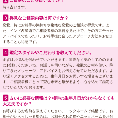
２
ご自身のことを占いますか？
時々占います。
３
得意なご相談内容は何ですか？
恋愛、特にお相手の気持ちや複雑な恋愛のご相談が得意です。ま
た、インド占星術でご相談者様の本質を見た上で、その方に合った
アドバイスであったり、お相手様に合ったアプローチ方法をお伝え
することも得意です。
４
鑑定スタイルやこだわりを教えてください。
まずはお悩みを伺わせていただきます。遠慮なく安心して心のまま
にお話しくださいね。お話しを伺いながら、複数の占術を使い、降
りてきたメッセージ、アドバイスをお伝えさせていただきます。よ
り深くアクセスするために、生年月日をお伺いする場合もございま
す。ご相談者様にとって望む未来と繋がるよう、心を込めて鑑定さ
せていただいております。
５
占いに必要な情報は？相手の生年月日が分からなくても
大丈夫ですか？
お呼びするお名前を教えてください。ニックネームで結構です。お
相手がいらっしゃる場合は、お相手のお名前やニックネームをお伺