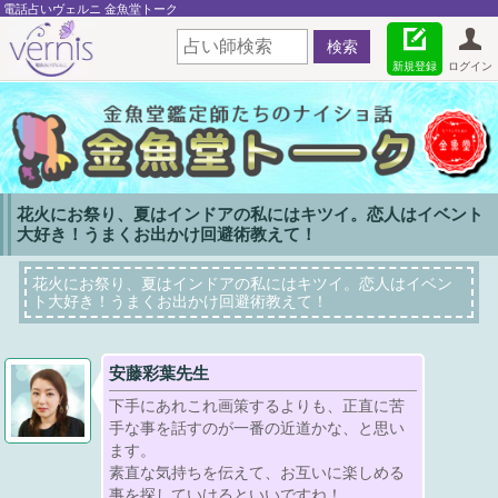
電話占いヴェルニ 金魚堂トーク
新規登録
ログイン
花火にお祭り、夏はインドアの私にはキツイ。恋人はイベント
大好き！うまくお出かけ回避術教えて！
花火にお祭り、夏はインドアの私にはキツイ。恋人はイベン
ト大好き！うまくお出かけ回避術教えて！
安藤彩葉先生
下手にあれこれ画策するよりも、正直に苦
手な事を話すのが一番の近道かな、と思い
ます。
素直な気持ちを伝えて、お互いに楽しめる
事を探していけるといいですね！