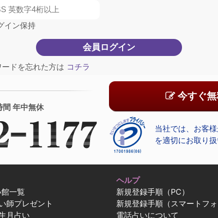
グイン保持
ワードを忘れた方は
コチラ
今すぐ無
時間 年中無休
当社では、お客様
を適切にお取り扱
ヘルプ
い館一覧
新規登録手順（PC）
占い師プレゼント
新規登録手順（スマートフォ
生月占い
電話占いについて