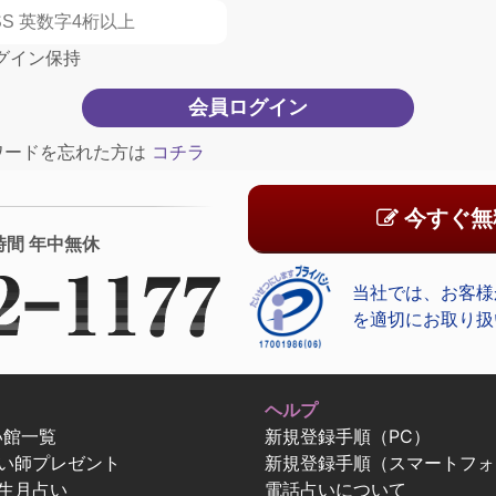
グイン保持
ワードを忘れた方は
コチラ
今すぐ無
時間 年中無休
当社では、お客様
を適切にお取り扱
ヘルプ
い館一覧
新規登録手順（PC）
占い師プレゼント
新規登録手順（スマートフォ
生月占い
電話占いについて