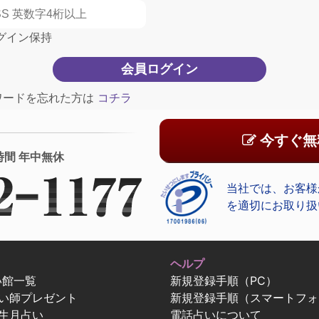
グイン保持
ワードを忘れた方は
コチラ
今すぐ無
時間 年中無休
当社では、お客様
を適切にお取り扱
ヘルプ
い館一覧
新規登録手順（PC）
占い師プレゼント
新規登録手順（スマートフォ
生月占い
電話占いについて