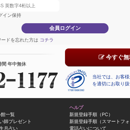
グイン保持
ワードを忘れた方は
コチラ
今すぐ無
時間 年中無休
当社では、お客様
を適切にお取り扱
ヘルプ
い館一覧
新規登録手順（PC）
占い師プレゼント
新規登録手順（スマートフォ
生月占い
電話占いについて