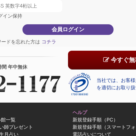
グイン保持
ワードを忘れた方は
コチラ
今すぐ無
時間 年中無休
当社では、お客様
を適切にお取り扱
ヘルプ
い館一覧
新規登録手順（PC）
占い師プレゼント
新規登録手順（スマートフォ
生月占い
電話占いについて