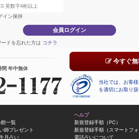
グイン保持
ワードを忘れた方は
コチラ
今すぐ無
時間 年中無休
当社では、お客様
を適切にお取り扱
ヘルプ
い館一覧
新規登録手順（PC）
占い師プレゼント
新規登録手順（スマートフォ
生月占い
電話占いについて