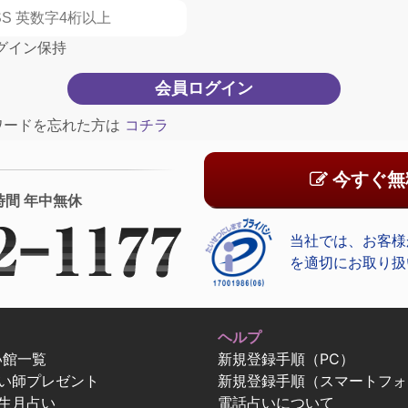
グイン保持
ワードを忘れた方は
コチラ
今すぐ無
時間 年中無休
当社では、お客様
を適切にお取り扱
ヘルプ
い館一覧
新規登録手順（PC）
占い師プレゼント
新規登録手順（スマートフォ
生月占い
電話占いについて