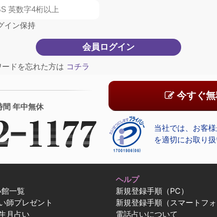
グイン保持
ワードを忘れた方は
コチラ
今すぐ無
時間 年中無休
当社では、お客様
を適切にお取り扱
ヘルプ
い館一覧
新規登録手順（PC）
占い師プレゼント
新規登録手順（スマートフォ
生月占い
電話占いについて