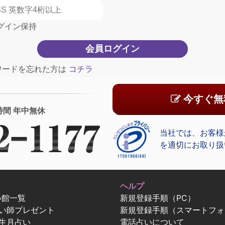
グイン保持
ワードを忘れた方は
コチラ
今すぐ無
時間 年中無休
当社では、お客様
を適切にお取り扱
ヘルプ
い館一覧
新規登録手順（PC）
占い師プレゼント
新規登録手順（スマートフォ
生月占い
電話占いについて