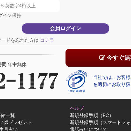
グイン保持
ワードを忘れた方は
コチラ
今すぐ無
時間 年中無休
当社では、お客様
を適切にお取り扱
ヘルプ
い館一覧
新規登録手順（PC）
占い師プレゼント
新規登録手順（スマートフォ
生月占い
電話占いについて