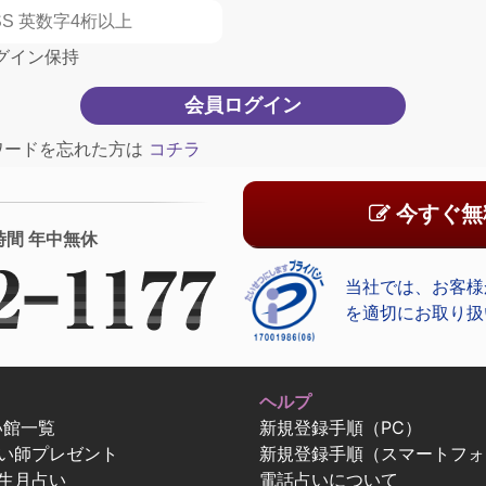
グイン保持
ワードを忘れた方は
コチラ
今すぐ無
時間 年中無休
当社では、お客様
を適切にお取り扱
ヘルプ
い館一覧
新規登録手順（PC）
占い師プレゼント
新規登録手順（スマートフォ
生月占い
電話占いについて