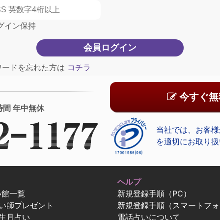
グイン保持
ワードを忘れた方は
コチラ
今すぐ無
時間 年中無休
当社では、お客様
を適切にお取り扱
ヘルプ
い館一覧
新規登録手順（PC）
占い師プレゼント
新規登録手順（スマートフォ
生月占い
電話占いについて