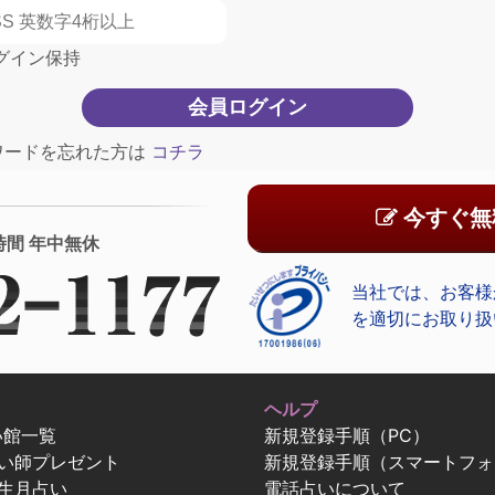
グイン保持
ワードを忘れた方は
コチラ
今すぐ無
時間 年中無休
当社では、お客様
を適切にお取り扱
ヘルプ
い館一覧
新規登録手順（PC）
占い師プレゼント
新規登録手順（スマートフォ
生月占い
電話占いについて