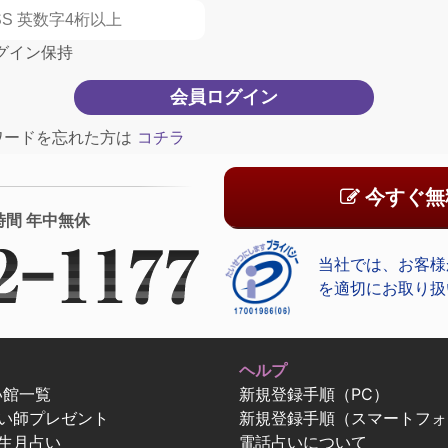
グイン保持
ワードを忘れた方は
コチラ
今すぐ無
時間 年中無休
当社では、お客様
を適切にお取り扱
ヘルプ
い館一覧
新規登録手順（PC）
占い師プレゼント
新規登録手順（スマートフォ
生月占い
電話占いについて