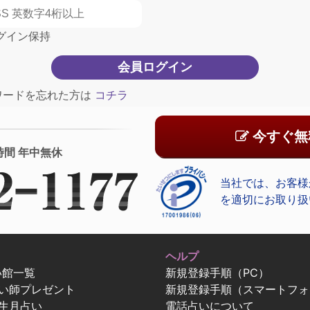
グイン保持
ワードを忘れた方は
コチラ
今すぐ無
時間 年中無休
当社では、お客様
を適切にお取り扱
ヘルプ
い館一覧
新規登録手順（PC）
占い師プレゼント
新規登録手順（スマートフォ
生月占い
電話占いについて