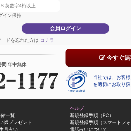
グイン保持
ワードを忘れた方は
コチラ
今すぐ無
時間 年中無休
当社では、お客様
を適切にお取り扱
ヘルプ
い館一覧
新規登録手順（PC）
占い師プレゼント
新規登録手順（スマートフォ
生月占い
電話占いについて