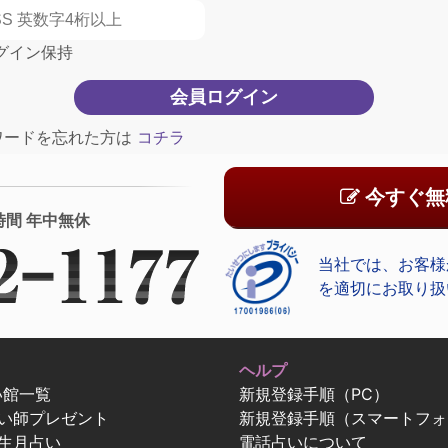
グイン保持
ワードを忘れた方は
コチラ
今すぐ無
時間 年中無休
当社では、お客様
を適切にお取り扱
ヘルプ
い館一覧
新規登録手順（PC）
占い師プレゼント
新規登録手順（スマートフォ
生月占い
電話占いについて