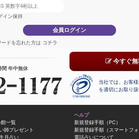
グイン保持
ワードを忘れた方は
コチラ
今すぐ無
時間 年中無休
当社では、お客様
を適切にお取り扱
ヘルプ
い館一覧
新規登録手順（PC）
占い師プレゼント
新規登録手順（スマートフォ
生月占い
電話占いについて