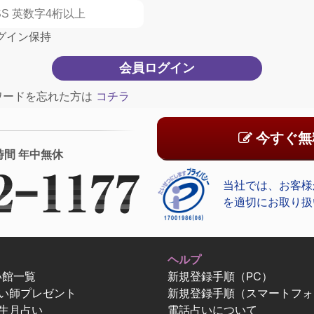
グイン保持
ワードを忘れた方は
コチラ
今すぐ無
時間 年中無休
当社では、お客様
を適切にお取り扱
ヘルプ
い館一覧
新規登録手順（PC）
占い師プレゼント
新規登録手順（スマートフォ
生月占い
電話占いについて