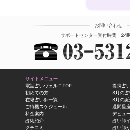
お問い合わせ
サポートセンター受付時間
24
サイトメニュー
電話占いヴェルニTOP
提携占
初めての方
8月の
在籍占い師一覧
8月の誕
ご待機スケジュール
週間星
料金案内
デビュ
占術紹介
占い師
クチコミ
占い師