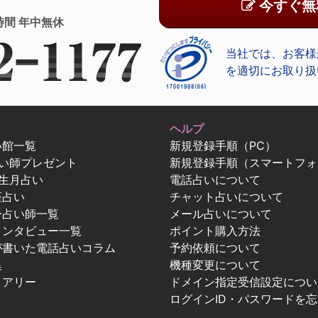
今すぐ無
時間 年中無休
当社では、お客様
を適切にお取り扱
ヘルプ
い館一覧
新規登録手順（PC）
占い師プレゼント
新規登録手順（スマートフォ
生月占い
電話占いについて
座占い
チャット占いについて
ー占い師一覧
メール占いについて
インタビュー一覧
ポイント購入方法
が書いた電話占いコラム
予約依頼について
集
機種変更について
イアリー
ドメイン指定受信設定につい
ログインID・パスワードを