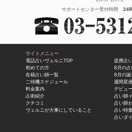
サポートセンター受付時間
24
サイトメニュー
電話占いヴェルニTOP
提携占
初めての方
8月の
在籍占い師一覧
8月の誕
ご待機スケジュール
週間星
料金案内
デビュ
占術紹介
占い師
クチコミ
占い師
ヴェルニが大事にしていること
占い特
占いダ