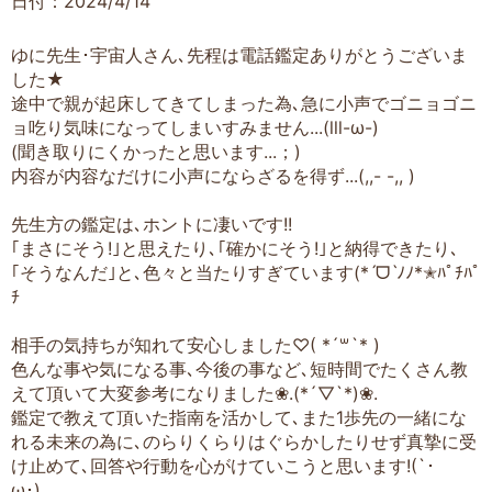
日付：2024/4/14
ゆに先生･宇宙人さん､先程は電話鑑定ありがとうございま
した★
途中で親が起床してきてしまった為､急に小声でゴニョゴニ
ョ吃り気味になってしまいすみません...(lll-ω-)
(聞き取りにくかったと思います...；)
内容が内容なだけに小声にならざるを得ず...(,,- -,, )
先生方の鑑定は､ホントに凄いです!!
｢まさにそう!｣と思えたり､｢確かにそう!｣と納得できたり､
｢そうなんだ｣と､色々と当たりすぎています(*ˊᗜˋﾉﾉ*✭ﾊﾟﾁﾊﾟ
ﾁ
相手の気持ちが知れて安心しました♡( *´꒳`* )
色んな事や気になる事､今後の事など､短時間でたくさん教
えて頂いて大変参考になりました❀.(*´▽`*)❀.
鑑定で教えて頂いた指南を活かして､また1歩先の一緒にな
れる未来の為に､のらりくらりはぐらかしたりせず真摯に受
け止めて､回答や行動を心がけていこうと思います!(`･
ω･)ゞ