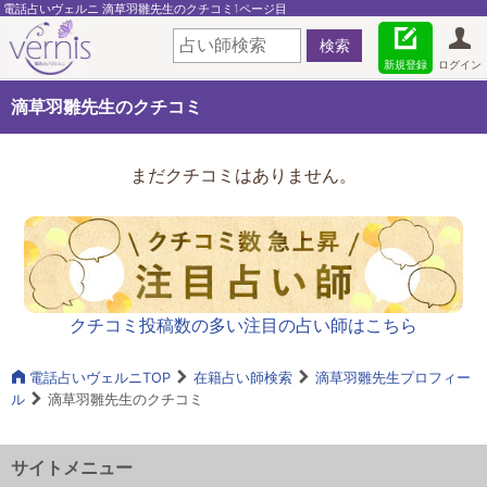
電話占いヴェルニ 滴草羽雛先生のクチコミ1ページ目
新規登録
ログイン
滴草羽雛先生のクチコミ
まだクチコミはありません。
クチコミ投稿数の多い注目の占い師はこちら
電話占いヴェルニTOP
在籍占い師検索
滴草羽雛先生プロフィー
ル
滴草羽雛先生のクチコミ
サイトメニュー