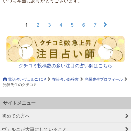
いつも本当にありがとうございます。
1
2
3
4
5
6
7
クチコミ投稿数の多い注目の占い師はこちら
電話占いヴェルニTOP
在籍占い師検索
光翼先生プロフィール
光翼先生のクチコミ
サイトメニュー
初めての方へ
ヴェルニが大事にしていること