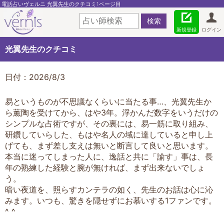
電話占いヴェルニ 光翼先生のクチコミ1ページ目
新規登録
ログイン
光翼先生のクチコミ
日付：2026/8/3
易というものが不思議なくらいに当たる事…、光翼先生か
ら薫陶を受けてから、はや3年。浮かんだ数字をいうだけの
シンプルな占術ですが、その裏には、易一筋に取り組み、
研鑽していらした、もはや名人の域に達していると申し上
げても、まず差し支えは無いと断言して良いと思います。
本当に迷ってしまった人に、逸話と共に「諭す」事は、長
年の熟練した経験と腕が無ければ、まず出来ないでしょ
う。
暗い夜道を、照らすカンテラの如く、先生のお話は心に沁
みます。いつも、驚きを隠せずにお慕いする1ファンです。
^ ^