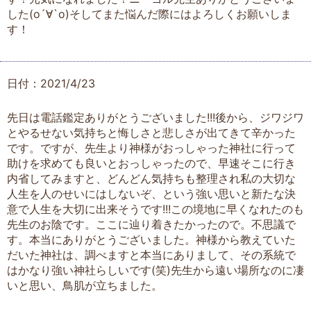
した(о´∀`о)そしてまた悩んだ際にはよろしくお願いしま
す！
日付：2021/4/23
先日は電話鑑定ありがとうございました!!!後から、ジワジワ
とやるせない気持ちと悔しさと悲しさが出てきて辛かった
です。ですが、先生より神様がおっしゃった神社に行って
助けを求めても良いとおっしゃったので、早速そこに行き
内省してみますと、どんどん気持ちも整理され私の大切な
人生を人のせいにはしないぞ、という強い思いと新たな決
意で人生を大切に出来そうです!!!この境地に早くなれたのも
先生のお陰です。ここに辿り着きたかったので。不思議で
す。本当にありがとうございました。神様から教えていた
だいた神社は、調べますと本当にありまして、その系統で
はかなり強い神社らしいです(笑)先生から遠い場所なのに凄
いと思い、鳥肌が立ちました。