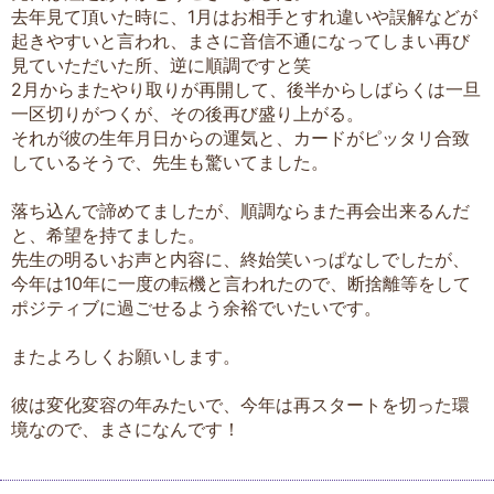
去年見て頂いた時に、1月はお相手とすれ違いや誤解などが
起きやすいと言われ、まさに音信不通になってしまい再び
見ていただいた所、逆に順調ですと笑
2月からまたやり取りが再開して、後半からしばらくは一旦
一区切りがつくが、その後再び盛り上がる。
それが彼の生年月日からの運気と、カードがピッタリ合致
しているそうで、先生も驚いてました。
落ち込んで諦めてましたが、順調ならまた再会出来るんだ
と、希望を持てました。
先生の明るいお声と内容に、終始笑いっぱなしでしたが、
今年は10年に一度の転機と言われたので、断捨離等をして
ポジティブに過ごせるよう余裕でいたいです。
またよろしくお願いします。
彼は変化変容の年みたいで、今年は再スタートを切った環
境なので、まさになんです！