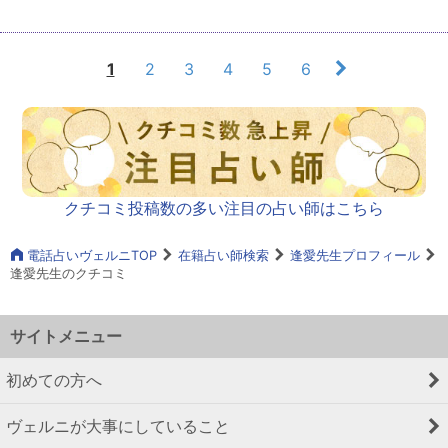
1
2
3
4
5
6
クチコミ投稿数の多い注目の占い師はこちら
電話占いヴェルニTOP
在籍占い師検索
逢愛先生プロフィール
逢愛先生のクチコミ
サイトメニュー
初めての方へ
ヴェルニが大事にしていること