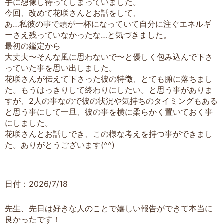
手に想像し待ってしまっていました。
今回、改めて花咲さんとお話をして、
あ…私彼の事で頭が一杯になっていて自分に注ぐエネルギ
ーさえ残っていなかったな…と気づきました。
最初の鑑定から
大丈夫〜そんな風に思わないで〜と優しく包み込んで下さ
っていた事を思い出しました。
花咲さんが伝えて下さった彼の特徴、とても腑に落ちまし
た。もうはっきりして終わりにしたい。と思う事がありま
すが、2人の事なので彼の状況や気持ちのタイミングもある
と思う事にして一旦、彼の事を横に柔らかく置いておく事
にしました。
花咲さんとお話しでき、この様な考えを持つ事ができまし
た。ありがとうございます(^^)
日付：2026/7/18
先生、先日は好きな人のことで嬉しい報告ができて本当に
良かったです！