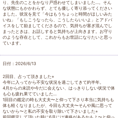
り、先生のことをかなり戸惑わせてしまいました…。そん
な状態にもかかわらず、とても優しく寄り添ってください
ました。状況を見て「今はもうちょっと時間がほしいみた
いね」「もしこうなったら、こうしたらいいよ」とアドバ
イスをして励ましてくださるので、気持ちが塞ぎ混んでし
まったときは、お話しすると気持ちが上向きます。お守り
のような存在として、これからもお世話になりたいと思っ
ています。
日付：2026/6/13
2回目、占って頂きました⭐︎
今年に入ってから不安な状況を過ごしてきて約半年。
4月からの未読や今だに会えない、はっきりしない状況で体
も心も疲れ果てていました…
1回目の鑑定の時も大丈夫〜と仰って下さり本当に気持ちも
体も軽くなりましたが、今回も大丈夫〜そんや風に思って
ないから〜と私の不安を取り除いて下さいました⭐︎
前回鑑定して頂いた時に6月には連絡があるかもよ〜と仰っ