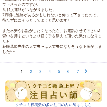
て下さったのですが、
6月1度連絡がつながりました。
7月頃に連絡があるかもしれないと仰って下さったので、
待たずににそっとしてようと思います⭐︎
また不安やお話がしたくなったら、お電話させて下さい♪
背中を押すというより軽く手を添えて頂いた気分になりま
た♪
花咲花姫先生の大丈夫〜は大丈夫になりそうな予感がしま
した^ ^
1
2
3
4
5
6
7
クチコミ投稿数の多い注目の占い師はこちら