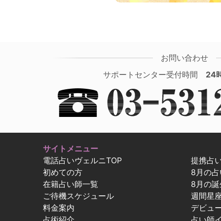
お問い合わせ
サポートセンター受付時間
24
サイトメニュー
電話占いヴェルニTOP
提携占
初めての方
8月の
在籍占い師一覧
8月の誕
ご待機スケジュール
週間星
料金案内
デビュ
占術紹介
占い師