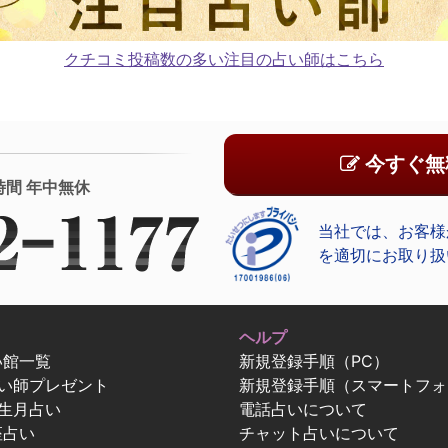
クチコミ投稿数の多い注目の占い師はこちら
今すぐ無
時間 年中無休
当社では、お客様
を適切にお取り扱
ヘルプ
い館一覧
新規登録手順（PC）
占い師プレゼント
新規登録手順（スマートフォ
生月占い
電話占いについて
座占い
チャット占いについて