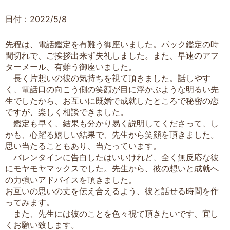
日付：2022/5/8
先程は、電話鑑定を有難う御座いました。パック鑑定の時
間切れで、ご挨拶出来ず失礼しました。また、早速のアフ
ターメール、有難う御座いました。
長く片想いの彼の気持ちを視て頂きました。話しやす
く、電話口の向こう側の笑顔が目に浮かぶような明るい先
生でしたから、お互いに既婚で成就したところで秘密の恋
ですが、楽しく相談できました。
鑑定も早く、結果も分かり易く説明してくださって、し
かも、心躍る嬉しい結果で、先生から笑顔を頂きました。
思い当たることもあり、当たっています。
バレンタインに告白したはいいけれど、全く無反応な彼
にモヤモヤマックスでした。先生から、彼の想いと成就へ
の力強いアドバイスを頂きました。
お互いの思いの丈を伝え合えるよう、彼と話せる時間を作
ってみます。
また、先生には彼のことを色々視て頂きたいです、宜し
くお願い致します。