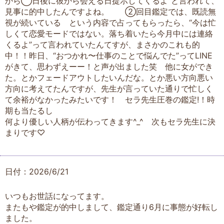
から◯日後に彼から会える日提示してくるよ”と言われて、
見事に的中したんですよね。 ②回目鑑定では、既読無
視が続いている という内容で占ってもらったら、“今は忙
しくて恋愛モードではない。落ち着いたら今月中には連絡
くるよ”って言われていたんてすが、まさかのこれも的
中！！昨日、“おつかれ〜仕事のことで悩んでた”ってLINE
がきて、思わずえーー！と声が出ました笑 他に女ができ
た。とかフェードアウトしたいんだな。とか悪い方向悪い
方向に考えてたんですが、先生が言っていた通りで忙しく
て余裕がなかったみたいです！ セラ先生圧巻の鑑定!！時
期も当たるし
何より優しい人柄が伝わってきます^_^ 次もセラ先生に決
まりです♡
日付：2026/6/21
いつもお世話になってます。
またもや鑑定が的中しまして、鑑定通り6月に事態が好転し
ました。