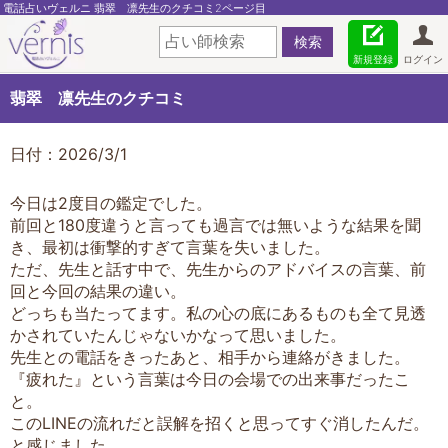
電話占いヴェルニ 翡翠 凛先生のクチコミ2ページ目
新規登録
ログイン
翡翠 凛先生のクチコミ
日付：2026/3/1
今日は2度目の鑑定でした。
前回と180度違うと言っても過言では無いような結果を聞
き、最初は衝撃的すぎて言葉を失いました。
ただ、先生と話す中で、先生からのアドバイスの言葉、前
回と今回の結果の違い。
どっちも当たってます。私の心の底にあるものも全て見透
かされていたんじゃないかなって思いました。
先生との電話をきったあと、相手から連絡がきました。
『疲れた』という言葉は今日の会場での出来事だったこ
と。
このLINEの流れだと誤解を招くと思ってすぐ消したんだ。
と感じました。