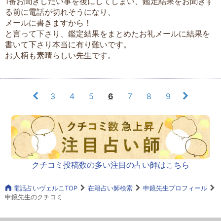
1番お聞きしたい事を後にしてしまい、鑑定結果をお聞きす
る前に電話が切れそうになり、
メールに書きますから！
と言って下さり、鑑定結果をまとめたお礼メールに結果を
書いて下さり本当に有り難いです。
お人柄も素晴らしい先生です。
3
4
5
6
7
8
9
クチコミ投稿数の多い注目の占い師はこちら
電話占いヴェルニTOP
在籍占い師検索
申鏡先生プロフィール
申鏡先生のクチコミ