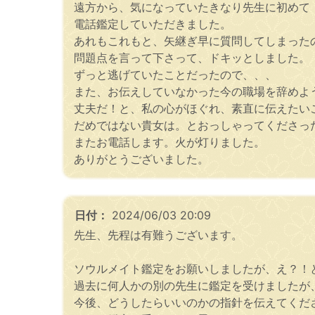
遠方から、気になっていたきなり先生に初めて
電話鑑定していただきました。
あれもこれもと、矢継ぎ早に質問してしまった
問題点を言って下さって、ドキッとしました。
ずっと逃げていたことだったので、、、
また、お伝えしていなかった今の職場を辞めよ
丈夫だ！と、私の心がほぐれ、素直に伝えたい
だめではない貴女は。とおっしゃってくださっ
またお電話します。火が灯りました。
ありがとうございました。
日付：
2024/06/03 20:09
先生、先程は有難うございます。
ソウルメイト鑑定をお願いしましたが、え？！
過去に何人かの別の先生に鑑定を受けましたが
今後、どうしたらいいのかの指針を伝えてくだ