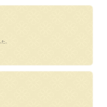
した。
。