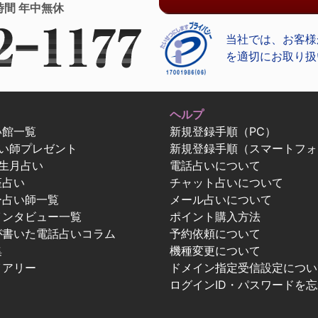
時間 年中無休
当社では、お客様
を適切にお取り扱
ヘルプ
い館一覧
新規登録手順（PC）
占い師プレゼント
新規登録手順（スマートフォ
生月占い
電話占いについて
座占い
チャット占いについて
ー占い師一覧
メール占いについて
インタビュー一覧
ポイント購入方法
が書いた電話占いコラム
予約依頼について
集
機種変更について
イアリー
ドメイン指定受信設定につい
ログインID・パスワードを