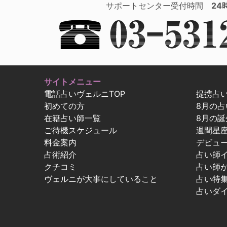
サポートセンター受付時間
24
サイトメニュー
電話占いヴェルニTOP
提携占
初めての方
8月の
在籍占い師一覧
8月の誕
ご待機スケジュール
週間星
料金案内
デビュ
占術紹介
占い師
クチコミ
占い師
ヴェルニが大事にしていること
占い特
占いダ