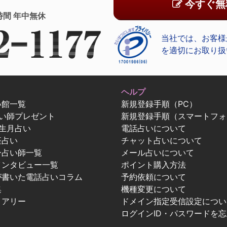
今すぐ無
時間 年中無休
当社では、お客様
を適切にお取り扱
ヘルプ
い館一覧
新規登録手順（PC）
占い師プレゼント
新規登録手順（スマートフォ
生月占い
電話占いについて
座占い
チャット占いについて
ー占い師一覧
メール占いについて
インタビュー一覧
ポイント購入方法
が書いた電話占いコラム
予約依頼について
集
機種変更について
イアリー
ドメイン指定受信設定につい
ログインID・パスワードを