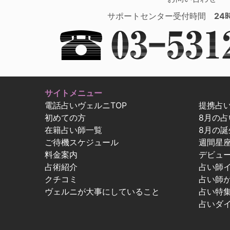
サポートセンター受付時間
24
サイトメニュー
電話占いヴェルニTOP
提携占
初めての方
8月の
在籍占い師一覧
8月の誕
ご待機スケジュール
週間星
料金案内
デビュ
占術紹介
占い師
クチコミ
占い師
ヴェルニが大事にしていること
占い特
占いダ