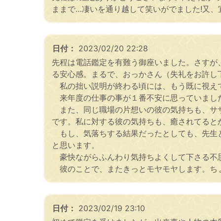
ままで…凄いを通り越して笑いがでました!又、
日付：
2023/02/20 22:28
先程は電話鑑定を有難う御座いました。さすが
る安心感。まるで、おっかさん（失礼をお許し
私の拙い説明が終わる頃には、もう既に視え
来年度の仕事の事が１番不安に思っていまし
また、同じ職場の片想いの彼の気持ちも、ササ
です。私に対する彼の気持ちも、癒されてると
もし、気落ちする結果だったとしても、先生と
と思います。
豪快ながらふんわり気持ちよくして下さる不
彼のことで、またきっとモヤモヤします。ちょ
日付：
2023/02/19 23:10