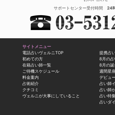
サポートセンター受付時間
24
サイトメニュー
電話占いヴェルニTOP
提携占
初めての方
8月の
在籍占い師一覧
8月の誕
ご待機スケジュール
週間星
料金案内
デビュ
占術紹介
占い師
クチコミ
占い師
ヴェルニが大事にしていること
占い特
占いダ