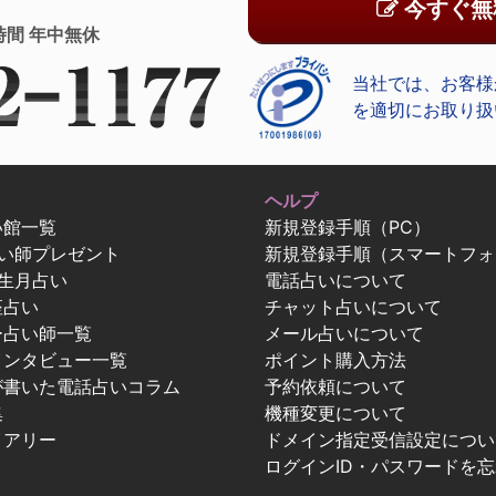
今すぐ無
時間 年中無休
当社では、お客様
を適切にお取り扱
ヘルプ
い館一覧
新規登録手順（PC）
占い師プレゼント
新規登録手順（スマートフォ
生月占い
電話占いについて
座占い
チャット占いについて
ー占い師一覧
メール占いについて
インタビュー一覧
ポイント購入方法
が書いた電話占いコラム
予約依頼について
集
機種変更について
イアリー
ドメイン指定受信設定につい
ログインID・パスワードを