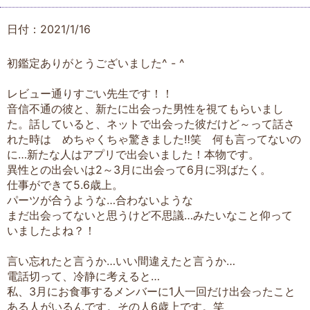
日付：2021/1/16
初鑑定ありがとうございました^ - ^
レビュー通りすごい先生です！！
音信不通の彼と、新たに出会った男性を視てもらいまし
た。話していると、ネットで出会った彼だけど～って話さ
れた時は めちゃくちゃ驚きました‼笑 何も言ってないの
に…新たな人はアプリで出会いました！本物です。
異性との出会いは2～3月に出会って6月に羽ばたく。
仕事ができて5.6歳上。
パーツが合うような…合わないような
まだ出会ってないと思うけど不思議…みたいなこと仰って
いましたよね？！
言い忘れたと言うか…いい間違えたと言うか…
電話切って、冷静に考えると…
私、3月にお食事するメンバーに1人一回だけ出会ったこと
ある人がいるんです。その人6歳上です。笑