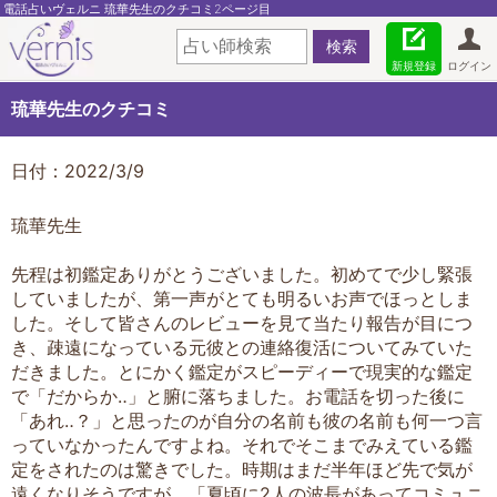
電話占いヴェルニ 琉華先生のクチコミ2ページ目
新規登録
ログイン
琉華先生のクチコミ
日付：2022/3/9
琉華先生
先程は初鑑定ありがとうございました。初めてで少し緊張
していましたが、第一声がとても明るいお声でほっとしま
した。そして皆さんのレビューを見て当たり報告が目につ
き、疎遠になっている元彼との連絡復活についてみていた
だきました。とにかく鑑定がスピーディーで現実的な鑑定
で「だからか‥」と腑に落ちました。お電話を切った後に
「あれ‥？」と思ったのが自分の名前も彼の名前も何一つ言
っていなかったんですよね。それでそこまでみえている鑑
定をされたのは驚きでした。時期はまだ半年ほど先で気が
遠くなりそうですが、「夏頃に2人の波長があってコミュニ