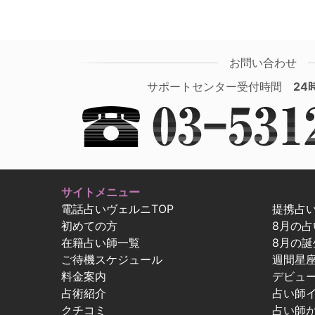
お問い合わせ
サポートセンター受付時間
24
サイトメニュー
電話占いヴェルニTOP
提携占
初めての方
8月の
在籍占い師一覧
8月の誕
ご待機スケジュール
週間星
料金案内
デビュ
占術紹介
占い師
クチコミ
占い師