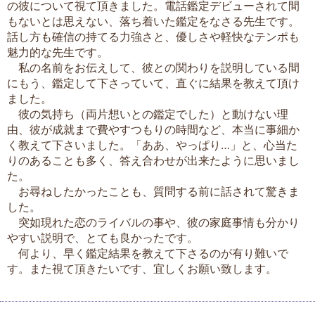
の彼について視て頂きました。電話鑑定デビューされて間
もないとは思えない、落ち着いた鑑定をなさる先生です。
話し方も確信の持てる力強さと、優しさや軽快なテンポも
魅力的な先生です。
私の名前をお伝えして、彼との関わりを説明している間
にもう、鑑定して下さっていて、直ぐに結果を教えて頂け
ました。
彼の気持ち（両片想いとの鑑定でした）と動けない理
由、彼が成就まで費やすつもりの時間など、本当に事細か
く教えて下さいました。「ああ、やっぱり…」と、心当た
りのあることも多く、答え合わせが出来たように思いまし
た。
お尋ねしたかったことも、質問する前に話されて驚きま
した。
突如現れた恋のライバルの事や、彼の家庭事情も分かり
やすい説明で、とても良かったです。
何より、早く鑑定結果を教えて下さるのが有り難いで
す。また視て頂きたいです、宜しくお願い致します。