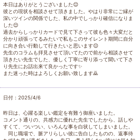
本日はありがとうございました😌
彼との現状を相談させて頂きました。やはり非常にご縁が
深いツインの関係でした、私の中でしっかり確信になりま
した😌
過去からしっかりカードで見て下さって彼も色々大変だと
分かり頑張ってるみたいで私もこのサイレント期間に自分
に向き合い行動して行きたいと思います😌
先生のコラムも拝見させて頂いてたので前から相談させて
頂きたい先生でした、優しく丁寧に寄り添って聞いて下さ
り先生にお話出来て良かったです✨
また迷った時はよろしくお願い致します🙇
日付：2025/4/6
昨日は、心躍る楽しい鑑定を有難う御座いました。
コメント通りの、共感力に優れた先生でしたから、話しや
すくて、ついつい、いろんな事を白状してしまいました。
同じ職場で、脈アリらしい彼に告白したものの、返事待