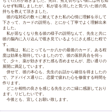
ちで1カ月が過ぎました。先日、煮え切らない彼には何も知
らせず転職しましたが、私が姿を消したと気づいた彼の気
持ちを教えて頂きました。
彼の塩対応の数々に耐えてきた私の心情に理解を示して
下さって、カードの説明も、とにかく丁寧でよく理解出来
ました。
私が居なくなり焦る彼の様子の説明なんて、先生と共に
彼の脳内に入り込んで覗き見ているようにさえ感じた程で
す。
転職は、私にとっても一か八かの最後のカード。ある程
度は効果を期待していましたので、彼の落胆具合を伺っ
て、少々、薬が効きすぎた感も否めませんが、思い通りの
展開に満足しています。
併せて、彼の本心も、先生のお話から確信を得ましたの
で、アドバイス通りに、恋愛で疲れた心を修復する時間を
作ります。
どこか相性の良さを感じる先生とのご縁に感謝しており
ます。リピしたいです。
今後とも、宜しくお願い致します。