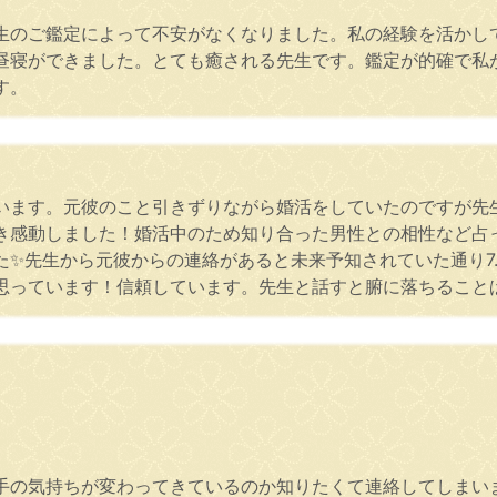
生のご鑑定によって不安がなくなりました。私の経験を活かし
昼寝ができました。とても癒される先生です。鑑定が的確で私
す。
います。元彼のこと引きずりながら婚活をしていたのですが先
き感動しました！婚活中のため知り合った男性との相性など占
た✨先生から元彼からの連絡があると未来予知されていた通り7
思っています！信頼しています。先生と話すと腑に落ちること
手の気持ちが変わってきているのか知りたくて連絡してしまい