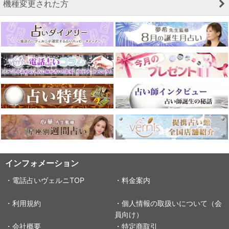
機種変更された方
インフォメーション
・電話占いヴェルニTOP
・料金案内
・利用規約
・個人情報の取扱いについて（会
員向け）
・会社概要
・特定商取引